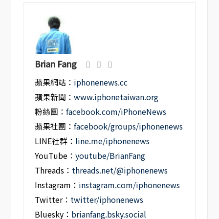
Brian Fang
蘋果網站：
iphonenews.cc
蘋果新聞：
www.iphonetaiwan.org
粉絲團：
facebook.com/iPhoneNews
蘋果社團：
facebook/groups/iphonenews
LINE社群：
line.me/iphonenews
YouTube：
youtube/BrianFang
Threads：
threads.net/@iphonenews
Instagram：
instagram.com/iphonenews
Twitter：
twitter/iphonenews
Bluesky：
brianfang.bsky.social