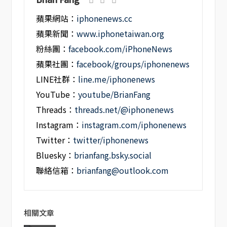
蘋果網站：
iphonenews.cc
蘋果新聞：
www.iphonetaiwan.org
粉絲團：
facebook.com/iPhoneNews
蘋果社團：
facebook/groups/iphonenews
LINE社群：
line.me/iphonenews
YouTube：
youtube/BrianFang
Threads：
threads.net/@iphonenews
Instagram：
instagram.com/iphonenews
Twitter：
twitter/iphonenews
Bluesky：
brianfang.bsky.social
聯絡信箱：
brianfang@outlook.com
相關文章