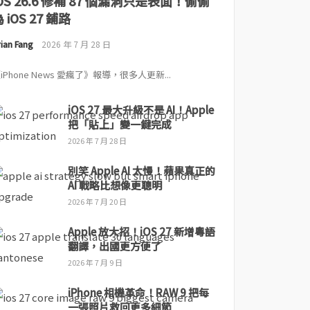
iOS 26.6 修補 87 個漏洞只是表面！偷偷
 iOS 27 鋪路
ian Fang
2026 年 7 月 28 日
iPhone News 愛瘋了》報導，很多人更新...
iOS 27 最大升級不是 AI！Apple
把「貼上」變一鍵完成
2026 年 7 月 28 日
別笑 Apple AI 太慢！蘋果真正的
AI 戰略比想像更聰明
2026 年 7 月 20 日
Apple 放大招！iOS 27 新增粵語
翻譯，出國更方便了
2026 年 7 月 9 日
iPhone 相機革命！RAW 9 把每
一張照片救回更多細節