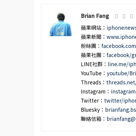
Brian Fang
蘋果網站：
iphonenews
蘋果新聞：
www.iphone
粉絲團：
facebook.co
蘋果社團：
facebook/g
LINE社群：
line.me/i
YouTube：
youtube/Br
Threads：
threads.ne
Instagram：
instagra
Twitter：
twitter/iph
Bluesky：
brianfang.bs
聯絡信箱：
brianfang@