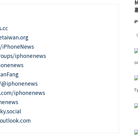
i
.cc
《
taiwan.org
m/iPhoneNews
roups/iphonenews
phonenews
ianFang
t/@iphonenews
m.com/iphonenews
onenews
ky.social
outlook.com