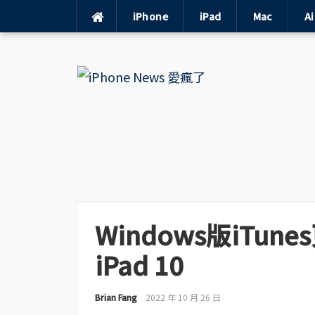
iPhone
iPad
Mac
A
Skip
to
content
Windows版iTune
iPad 10
Brian Fang
2022 年 10 月 26 日