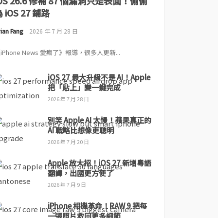
iOS 26.6 修補 87 個漏洞只是表面！偷偷
 iOS 27 鋪路
ian Fang
2026 年 7 月 28 日
iPhone News 愛瘋了》報導，很多人更新...
iOS 27 最大升級不是 AI！Apple
把「貼上」變一鍵完成
2026 年 7 月 28 日
別笑 Apple AI 太慢！蘋果真正的
AI 戰略比想像更聰明
2026 年 7 月 20 日
Apple 放大招！iOS 27 新增粵語
翻譯，出國更方便了
2026 年 7 月 9 日
iPhone 相機革命！RAW 9 把每
一張照片救回更多細節