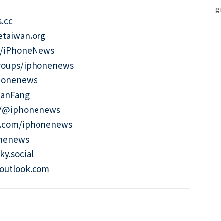
.cc
taiwan.org
m/iPhoneNews
roups/iphonenews
phonenews
ianFang
t/@iphonenews
m.com/iphonenews
onenews
ky.social
outlook.com