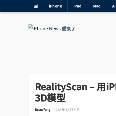
iPhone
iPad
Mac
A
Skip
to
content
RealityScan –
3D模型
Brian Fang
2022 年 12 月 5 日