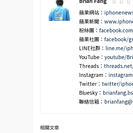
Brian Fang
蘋果網站：
iphonenews
蘋果新聞：
www.iphone
粉絲團：
facebook.co
蘋果社團：
facebook/g
LINE社群：
line.me/i
YouTube：
youtube/Br
Threads：
threads.ne
Instagram：
instagra
Twitter：
twitter/iph
Bluesky：
brianfang.bs
聯絡信箱：
brianfang@
相關文章