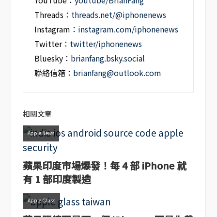
YouTube：
youtube/BrianFang
Threads：
threads.net/@iphonenews
Instagram：
instagram.com/iphonenews
Twitter：
twitter/iphonenews
Bluesky：
brianfang.bsky.social
聯絡信箱：
brianfang@outlook.com
相關文章
Apple News
蘋果印度市場爆發！每 4 部 iPhone 就
有 1 部印度製造
Apple Glass