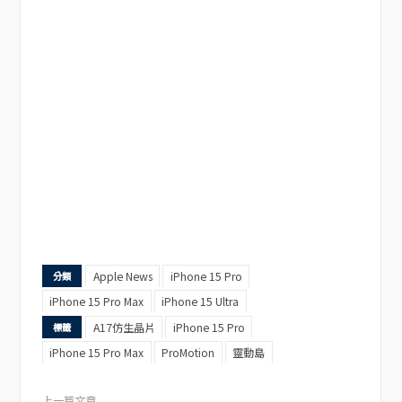
Apple News
iPhone 15 Pro
分類
iPhone 15 Pro Max
iPhone 15 Ultra
A17仿生晶片
iPhone 15 Pro
標籤
iPhone 15 Pro Max
ProMotion
靈動島
上一篇文章