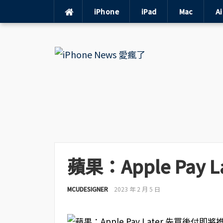
iPhone
iPad
Mac
A
Skip
to
content
蘋果：Apple Pay
MCUDESIGNER
2023 年 2 月 5 日