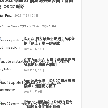
iOS 26.6 修補 87 個漏洞只是表面！偷偷
 iOS 27 鋪路
ian Fang
2026 年 7 月 28 日
iPhone News 愛瘋了》報導，很多人更新...
iOS 27 最大升級不是 AI！Apple
把「貼上」變一鍵完成
2026 年 7 月 28 日
別笑 Apple AI 太慢！蘋果真正的
AI 戰略比想像更聰明
2026 年 7 月 20 日
Apple 放大招！iOS 27 新增粵語
翻譯，出國更方便了
2026 年 7 月 9 日
iPhone 相機革命！RAW 9 把每
一張照片救回更多細節