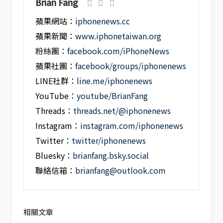
Brian Fang
蘋果網站：
iphonenews.cc
蘋果新聞：
www.iphonetaiwan.org
粉絲團：
facebook.com/iPhoneNews
蘋果社團：
facebook/groups/iphonenews
LINE社群：
line.me/iphonenews
YouTube：
youtube/BrianFang
Threads：
threads.net/@iphonenews
Instagram：
instagram.com/iphonenews
Twitter：
twitter/iphonenews
Bluesky：
brianfang.bsky.social
聯絡信箱：
brianfang@outlook.com
相關文章