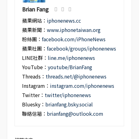
Brian Fang
蘋果網站：
iphonenews.cc
蘋果新聞：
www.iphonetaiwan.org
粉絲團：
facebook.com/iPhoneNews
蘋果社團：
facebook/groups/iphonenews
LINE社群：
line.me/iphonenews
YouTube：
youtube/BrianFang
Threads：
threads.net/@iphonenews
Instagram：
instagram.com/iphonenews
Twitter：
twitter/iphonenews
Bluesky：
brianfang.bsky.social
聯絡信箱：
brianfang@outlook.com