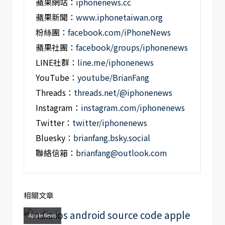
蘋果網站：
iphonenews.cc
蘋果新聞：
www.iphonetaiwan.org
粉絲團：
facebook.com/iPhoneNews
蘋果社團：
facebook/groups/iphonenews
LINE社群：
line.me/iphonenews
YouTube：
youtube/BrianFang
Threads：
threads.net/@iphonenews
Instagram：
instagram.com/iphonenews
Twitter：
twitter/iphonenews
Bluesky：
brianfang.bsky.social
聯絡信箱：
brianfang@outlook.com
相關文章
Apple News