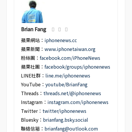
Brian Fang
蘋果網站：
iphonenews.cc
蘋果新聞：
www.iphonetaiwan.org
粉絲團：
facebook.com/iPhoneNews
蘋果社團：
facebook/groups/iphonenews
LINE社群：
line.me/iphonenews
YouTube：
youtube/BrianFang
Threads：
threads.net/@iphonenews
Instagram：
instagram.com/iphonenews
Twitter：
twitter/iphonenews
Bluesky：
brianfang.bsky.social
聯絡信箱：
brianfang@outlook.com