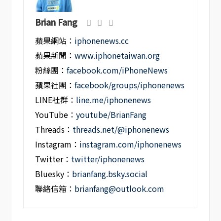
Brian Fang
蘋果網站：
iphonenews.cc
蘋果新聞：
www.iphonetaiwan.org
粉絲團：
facebook.com/iPhoneNews
蘋果社團：
facebook/groups/iphonenews
LINE社群：
line.me/iphonenews
YouTube：
youtube/BrianFang
Threads：
threads.net/@iphonenews
Instagram：
instagram.com/iphonenews
Twitter：
twitter/iphonenews
Bluesky：
brianfang.bsky.social
聯絡信箱：
brianfang@outlook.com