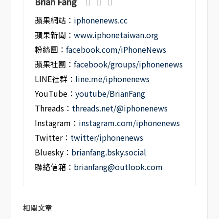
Brian Fang
蘋果網站：
iphonenews.cc
蘋果新聞：
www.iphonetaiwan.org
粉絲團：
facebook.com/iPhoneNews
蘋果社團：
facebook/groups/iphonenews
LINE社群：
line.me/iphonenews
YouTube：
youtube/BrianFang
Threads：
threads.net/@iphonenews
Instagram：
instagram.com/iphonenews
Twitter：
twitter/iphonenews
Bluesky：
brianfang.bsky.social
聯絡信箱：
brianfang@outlook.com
相關文章