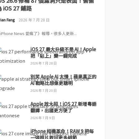
iOS 26.6 修補 87 個漏洞只是表面！偷偷
 iOS 27 鋪路
ian Fang
2026 年 7 月 28 日
iPhone News 愛瘋了》報導，很多人更新...
iOS 27 最大升級不是 AI！Apple
把「貼上」變一鍵完成
2026 年 7 月 28 日
別笑 Apple AI 太慢！蘋果真正的
AI 戰略比想像更聰明
2026 年 7 月 20 日
Apple 放大招！iOS 27 新增粵語
翻譯，出國更方便了
2026 年 7 月 9 日
iPhone 相機革命！RAW 9 把每
一張照片救回更多細節