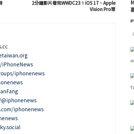
時
2分鐘影片看完WWDC23！iOS 17、Apple
Vision Pro等
i
《
.cc
taiwan.org
m/iPhoneNews
roups/iphonenews
phonenews
ianFang
t/@iphonenews
m.com/iphonenews
onenews
ky.social