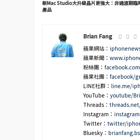
新Mac Studio大升級晶片更強大：非過渡期臨
產品
Brian Fang
蘋果網站：
iphonenews
蘋果新聞：
www.iphone
粉絲團：
facebook.co
蘋果社團：
facebook/g
LINE社群：
line.me/i
YouTube：
youtube/Br
Threads：
threads.ne
Instagram：
instagra
Twitter：
twitter/iph
Bluesky：
brianfang.bs