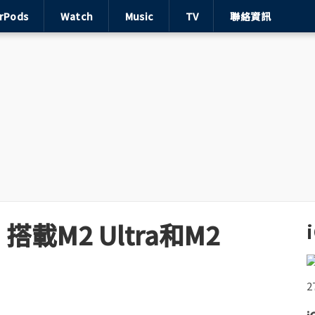
irPods
Watch
Music
TV
聯絡資訊
載M2 Ultra和M2