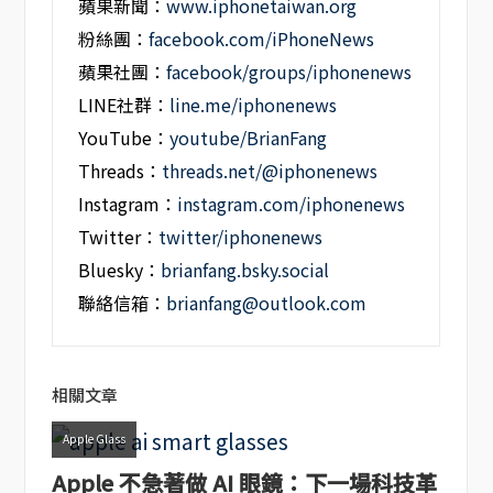
蘋果新聞：
www.iphonetaiwan.org
粉絲團：
facebook.com/iPhoneNews
蘋果社團：
facebook/groups/iphonenews
LINE社群：
line.me/iphonenews
YouTube：
youtube/BrianFang
Threads：
threads.net/@iphonenews
Instagram：
instagram.com/iphonenews
Twitter：
twitter/iphonenews
Bluesky：
brianfang.bsky.social
聯絡信箱：
brianfang@outlook.com
相關文章
Apple Glass
Apple 不急著做 AI 眼鏡：下一場科技革