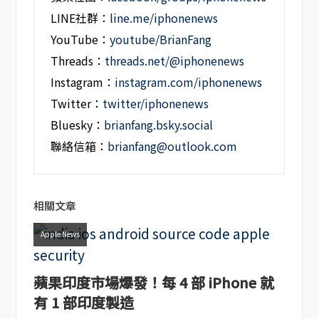
LINE社群：
line.me/iphonenews
YouTube：
youtube/BrianFang
Threads：
threads.net/@iphonenews
Instagram：
instagram.com/iphonenews
Twitter：
twitter/iphonenews
Bluesky：
brianfang.bsky.social
聯絡信箱：
brianfang@outlook.com
相關文章
Apple News
蘋果印度市場爆發！每 4 部 iPhone 就
有 1 部印度製造