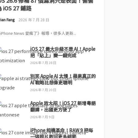
iOS 26.6 修補 87 個漏洞只是表面！偷偷
 iOS 27 鋪路
ian Fang
2026 年 7 月 28 日
iPhone News 愛瘋了》報導，很多人更新...
iOS 27 最大升級不是 AI！Apple
把「貼上」變一鍵完成
2026 年 7 月 28 日
別笑 Apple AI 太慢！蘋果真正的
AI 戰略比想像更聰明
2026 年 7 月 20 日
Apple 放大招！iOS 27 新增粵語
翻譯，出國更方便了
2026 年 7 月 9 日
iPhone 相機革命！RAW 9 把每
一張照片救回更多細節