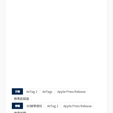
AirTag 2
AirTags
Apple Press Release
分類
蘋果追蹤器
3D精準尋找
AirTag 2
Apple Press Release
標籤