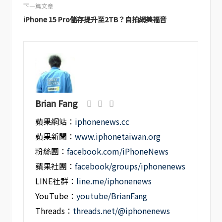
下一篇文章
iPhone 15 Pro儲存提升至2TB？自拍網美福音
Brian Fang
蘋果網站：
iphonenews.cc
蘋果新聞：
www.iphonetaiwan.org
粉絲團：
facebook.com/iPhoneNews
蘋果社團：
facebook/groups/iphonenews
LINE社群：
line.me/iphonenews
YouTube：
youtube/BrianFang
Threads：
threads.net/@iphonenews