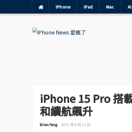
iPhone
iPad
Mac
A
Skip
to
content
iPhone 15 Pro
和續航飆升
Brian Fang
2023 年 8 月 11 日