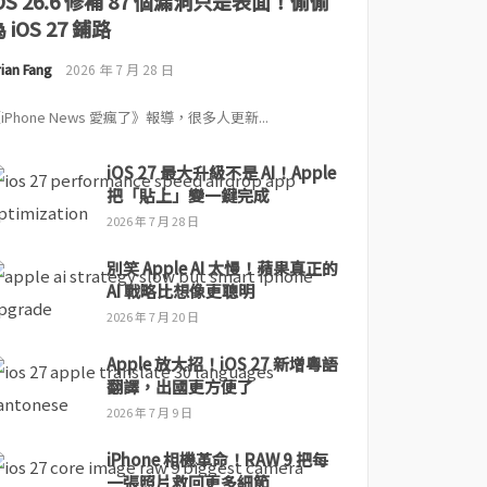
iOS 26.6 修補 87 個漏洞只是表面！偷偷
 iOS 27 鋪路
ian Fang
2026 年 7 月 28 日
iPhone News 愛瘋了》報導，很多人更新...
iOS 27 最大升級不是 AI！Apple
把「貼上」變一鍵完成
2026 年 7 月 28 日
別笑 Apple AI 太慢！蘋果真正的
AI 戰略比想像更聰明
2026 年 7 月 20 日
Apple 放大招！iOS 27 新增粵語
翻譯，出國更方便了
2026 年 7 月 9 日
iPhone 相機革命！RAW 9 把每
一張照片救回更多細節