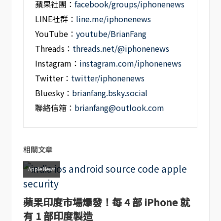
蘋果社團：
facebook/groups/iphonenews
LINE社群：
line.me/iphonenews
YouTube：
youtube/BrianFang
Threads：
threads.net/@iphonenews
Instagram：
instagram.com/iphonenews
Twitter：
twitter/iphonenews
Bluesky：
brianfang.bsky.social
聯絡信箱：
brianfang@outlook.com
相關文章
Apple News
蘋果印度市場爆發！每 4 部 iPhone 就
有 1 部印度製造