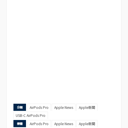
AirPods Pro
Apple News
Apple新聞
分類
USB-C AirPods Pro
AirPods Pro
Apple News
Apple新聞
標籤