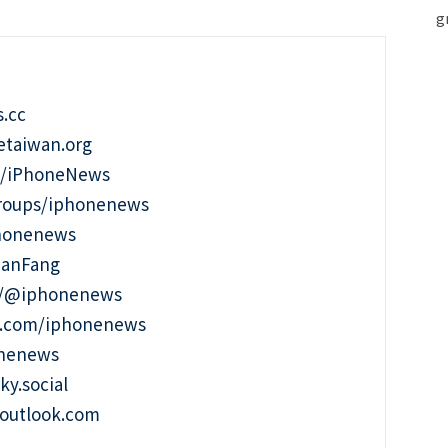
.cc
taiwan.org
m/iPhoneNews
roups/iphonenews
phonenews
ianFang
t/@iphonenews
m.com/iphonenews
onenews
ky.social
outlook.com