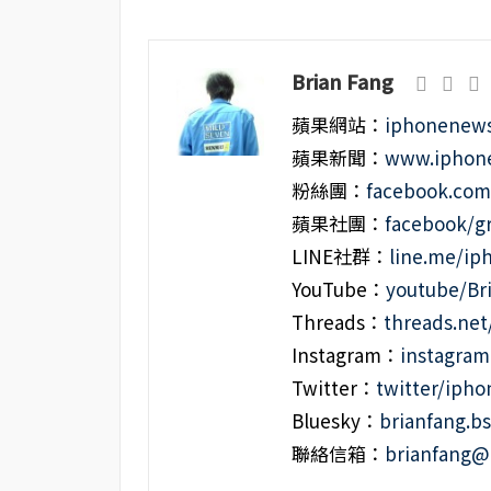
Brian Fang
蘋果網站：
iphonenews
蘋果新聞：
www.iphone
粉絲團：
facebook.co
蘋果社團：
facebook/g
LINE社群：
line.me/i
YouTube：
youtube/Br
Threads：
threads.ne
Instagram：
instagra
Twitter：
twitter/iph
Bluesky：
brianfang.bs
聯絡信箱：
brianfang@