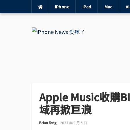
iPhone
iPad
Mac
A
Skip
to
content
Apple Music收購
域再掀巨浪
Brian Fang
2023 年 9 月 5 日