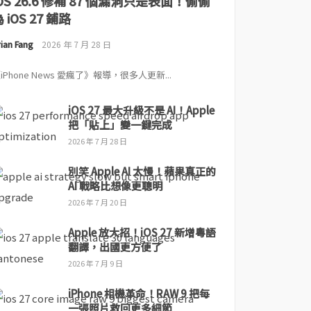
iOS 26.6 修補 87 個漏洞只是表面！偷偷
 iOS 27 鋪路
ian Fang
2026 年 7 月 28 日
iPhone News 愛瘋了》報導，很多人更新...
iOS 27 最大升級不是 AI！Apple
把「貼上」變一鍵完成
2026 年 7 月 28 日
別笑 Apple AI 太慢！蘋果真正的
AI 戰略比想像更聰明
2026 年 7 月 20 日
Apple 放大招！iOS 27 新增粵語
翻譯，出國更方便了
2026 年 7 月 9 日
iPhone 相機革命！RAW 9 把每
一張照片救回更多細節