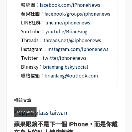
粉絲團：
facebook.com/iPhoneNews
蘋果社團：
facebook/groups/iphonenews
LINE社群：
line.me/iphonenews
YouTube：
youtube/BrianFang
Threads：
threads.net/@iphonenews
Instagram：
instagram.com/iphonenews
Twitter：
twitter/iphonenews
Bluesky：
brianfang.bsky.social
聯絡信箱：
brianfang@outlook.com
相關文章
Apple Glass
蘋果眼鏡不是下一個 iPhone，而是你戴