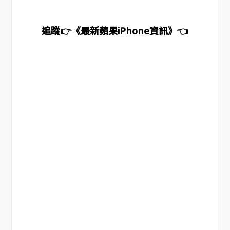
追蹤👉《最新蘋果iPhone資訊》👈