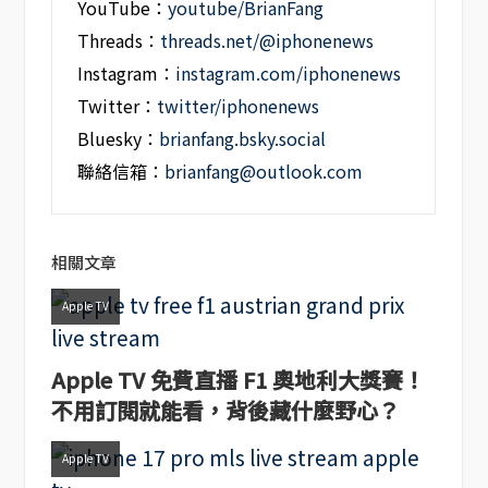
YouTube：
youtube/BrianFang
Threads：
threads.net/@iphonenews
Instagram：
instagram.com/iphonenews
Twitter：
twitter/iphonenews
Bluesky：
brianfang.bsky.social
聯絡信箱：
brianfang@outlook.com
相關文章
Apple TV
Apple TV 免費直播 F1 奧地利大獎賽！
不用訂閱就能看，背後藏什麼野心？
Apple TV