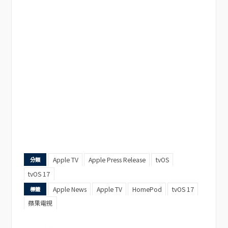
Apple TV
Apple Press Release
tvOS
分類
tvOS 17
Apple News
Apple TV
HomePod
tvOS 17
標籤
蘋果電視