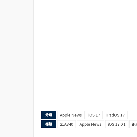
Apple News
iOS 17
iPadOS 17
分類
21A340
Apple News
iOS 17.0.1
iP
標籤