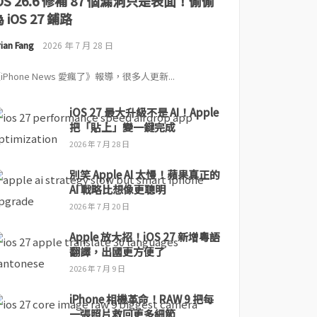
iOS 26.6 修補 87 個漏洞只是表面！偷偷
 iOS 27 鋪路
ian Fang
2026 年 7 月 28 日
iPhone News 愛瘋了》報導，很多人更新...
iOS 27 最大升級不是 AI！Apple
把「貼上」變一鍵完成
2026 年 7 月 28 日
別笑 Apple AI 太慢！蘋果真正的
AI 戰略比想像更聰明
2026 年 7 月 20 日
Apple 放大招！iOS 27 新增粵語
翻譯，出國更方便了
2026 年 7 月 9 日
iPhone 相機革命！RAW 9 把每
一張照片救回更多細節