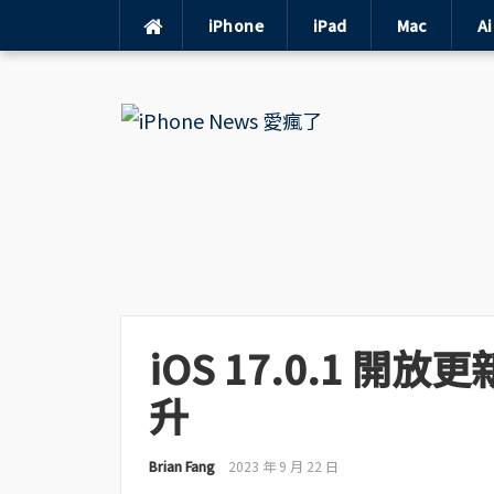
iPhone
iPad
Mac
A
Skip
to
content
iOS 17.0.1 開
升
Brian Fang
2023 年 9 月 22 日