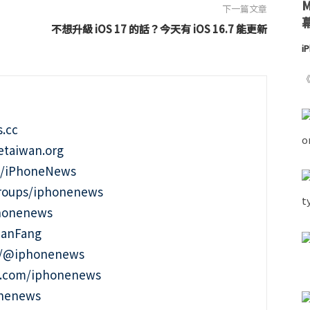
下一篇文章
不想升級 iOS 17 的話？今天有 iOS 16.7 能更新
i
《
.cc
taiwan.org
m/iPhoneNews
roups/iphonenews
phonenews
ianFang
t/@iphonenews
m.com/iphonenews
onenews