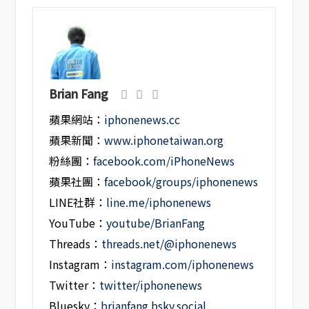
Brian Fang
蘋果網站：
iphonenews.cc
蘋果新聞：
www.iphonetaiwan.org
粉絲團：
facebook.com/iPhoneNews
蘋果社團：
facebook/groups/iphonenews
LINE社群：
line.me/iphonenews
YouTube：
youtube/BrianFang
Threads：
threads.net/@iphonenews
Instagram：
instagram.com/iphonenews
Twitter：
twitter/iphonenews
Bluesky：
brianfang.bsky.social