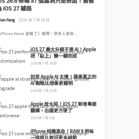
iOS 26.6 修補 87 個漏洞只是表面！偷偷
 iOS 27 鋪路
ian Fang
2026 年 7 月 28 日
iPhone News 愛瘋了》報導，很多人更新...
iOS 27 最大升級不是 AI！Apple
把「貼上」變一鍵完成
2026 年 7 月 28 日
別笑 Apple AI 太慢！蘋果真正的
AI 戰略比想像更聰明
2026 年 7 月 20 日
Apple 放大招！iOS 27 新增粵語
翻譯，出國更方便了
2026 年 7 月 9 日
iPhone 相機革命！RAW 9 把每
一張照片救回更多細節