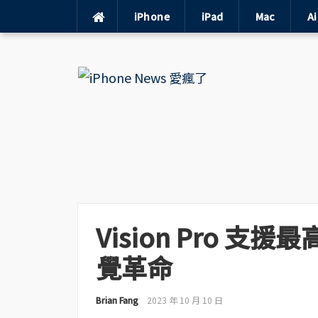
iPhone
iPad
Mac
A
Skip
to
content
Vision Pro 支援
覺革命
Brian Fang
2023 年 10 月 10 日