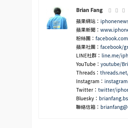
Brian Fang
蘋果網站：
iphonenews
蘋果新聞：
www.iphone
粉絲團：
facebook.co
蘋果社團：
facebook/g
LINE社群：
line.me/i
YouTube：
youtube/Br
Threads：
threads.ne
Instagram：
instagra
Twitter：
twitter/iph
Bluesky：
brianfang.bs
聯絡信箱：
brianfang@