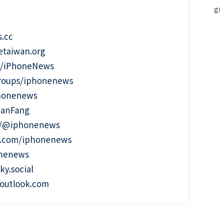
.cc
taiwan.org
m/iPhoneNews
roups/iphonenews
phonenews
ianFang
t/@iphonenews
m.com/iphonenews
onenews
ky.social
outlook.com