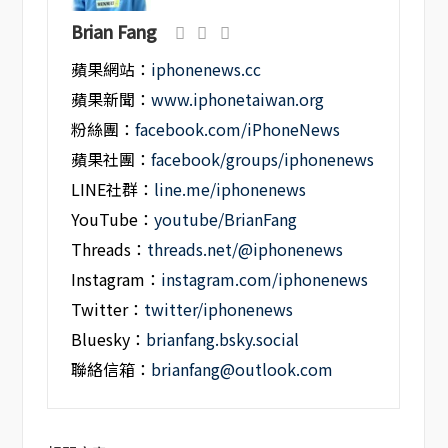
Brian Fang
蘋果網站：
iphonenews.cc
蘋果新聞：
www.iphonetaiwan.org
粉絲團：
facebook.com/iPhoneNews
蘋果社團：
facebook/groups/iphonenews
LINE社群：
line.me/iphonenews
YouTube：
youtube/BrianFang
Threads：
threads.net/@iphonenews
Instagram：
instagram.com/iphonenews
Twitter：
twitter/iphonenews
Bluesky：
brianfang.bsky.social
聯絡信箱：
brianfang@outlook.com