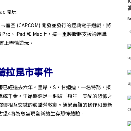
為
Br
》，這款由卡普空 (CAPCOM) 開發並發行的經典電子遊戲，將
《
ne 15 Pro、iPad 和 Mac上。這一重製版將支援通用購
裝置上盡情遊玩。
驗拉昆市事件
害已經過去六年。里昂·S·甘迺迪，一名特務，接
總統千金。里昂將踏足一個被「瘋狂」支配的恐怖之
釋懷相互交織的嚴酷營救劇。通過直觀的操作和最新
古堡4將為您呈現全新的生存恐怖體驗。