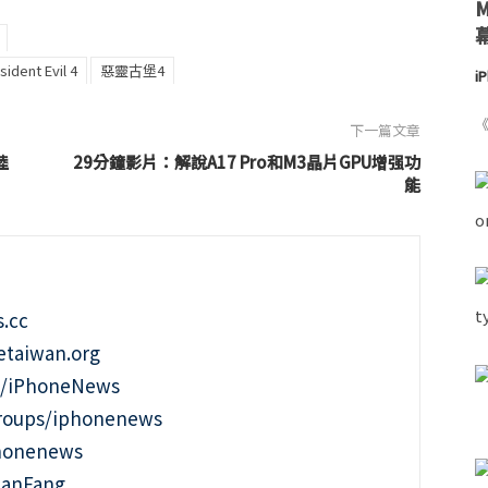
sident Evil 4
惡靈古堡4
i
《
下一篇文章
陸
29分鐘影片：解說A17 Pro和M3晶片GPU增强功
能
.cc
taiwan.org
m/iPhoneNews
roups/iphonenews
phonenews
ianFang