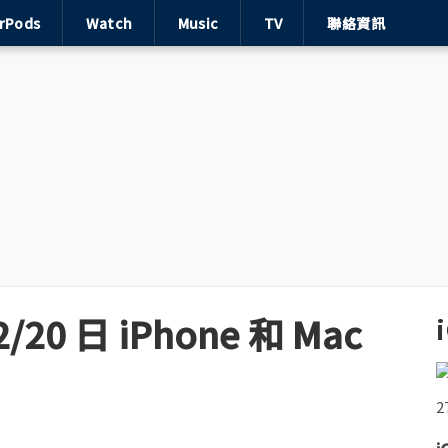
irPods
Watch
Music
TV
聯絡資訊
0 日 iPhone 和 Mac