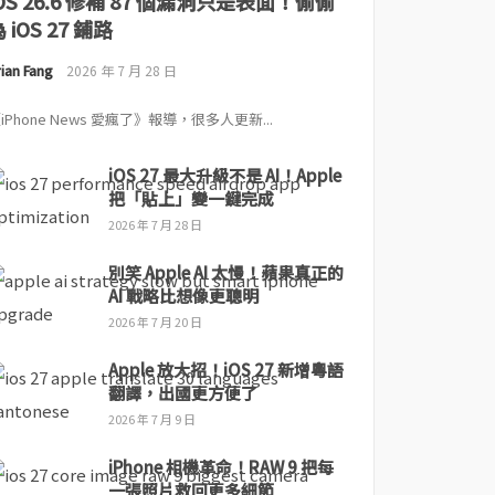
iOS 26.6 修補 87 個漏洞只是表面！偷偷
 iOS 27 鋪路
ian Fang
2026 年 7 月 28 日
iPhone News 愛瘋了》報導，很多人更新...
iOS 27 最大升級不是 AI！Apple
把「貼上」變一鍵完成
2026 年 7 月 28 日
別笑 Apple AI 太慢！蘋果真正的
AI 戰略比想像更聰明
2026 年 7 月 20 日
Apple 放大招！iOS 27 新增粵語
翻譯，出國更方便了
2026 年 7 月 9 日
iPhone 相機革命！RAW 9 把每
一張照片救回更多細節