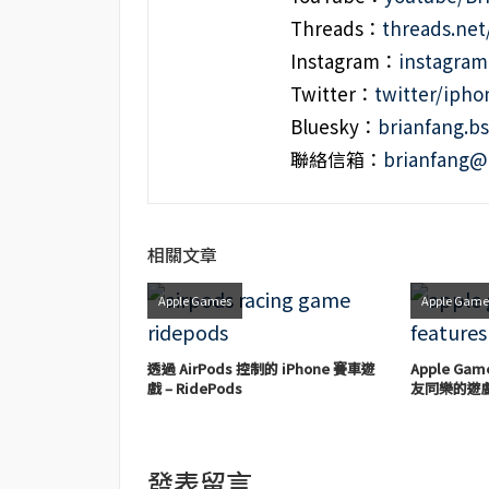
Threads：
threads.ne
Instagram：
instagra
Twitter：
twitter/iph
Bluesky：
brianfang.bs
聯絡信箱：
brianfang@
相關文章
Apple Games
Apple Game
透過 AirPods 控制的 iPhone 賽車遊
Apple Ga
戲 – RidePods
友同樂的遊
發表留言