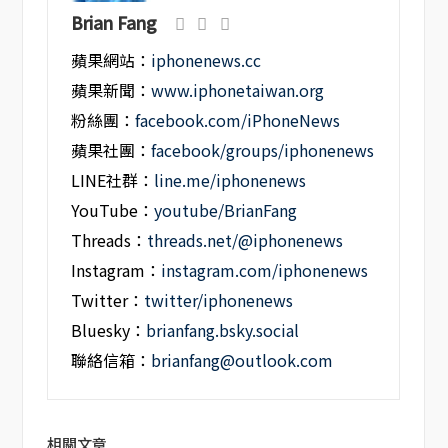
Brian Fang
蘋果網站：
iphonenews.cc
蘋果新聞：
www.iphonetaiwan.org
粉絲團：
facebook.com/iPhoneNews
蘋果社團：
facebook/groups/iphonenews
LINE社群：
line.me/iphonenews
YouTube：
youtube/BrianFang
Threads：
threads.net/@iphonenews
Instagram：
instagram.com/iphonenews
Twitter：
twitter/iphonenews
Bluesky：
brianfang.bsky.social
聯絡信箱：
brianfang@outlook.com
相關文章