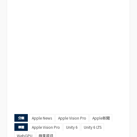
Apple News
Apple Vision Pro
Apple新聞
分類
Apple Vision Pro
Unity 6
Unity 6 LTS
標籤
WebGPU
蘋果資訊