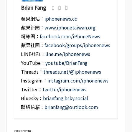
Brian Fang
蘋果網站：
iphonenews.cc
蘋果新聞：
www.iphonetaiwan.org
粉絲團：
facebook.com/iPhoneNews
蘋果社團：
facebook/groups/iphonenews
LINE社群：
line.me/iphonenews
YouTube：
youtube/BrianFang
Threads：
threads.net/@iphonenews
Instagram：
instagram.com/iphonenews
Twitter：
twitter/iphonenews
Bluesky：
brianfang.bsky.social
聯絡信箱：
brianfang@outlook.com
相關文章