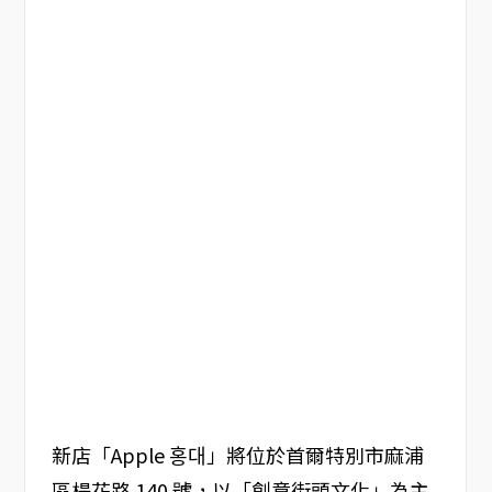
新店「Apple 홍대」將位於首爾特別市麻浦
區楊花路 140 號，以「創意街頭文化」為主