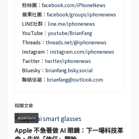
粉絲團：
facebook.com/iPhoneNews
蘋果社團：
facebook/groups/iphonenews
LINE社群：
line.me/iphonenews
YouTube：
youtube/BrianFang
Threads：
threads.net/@iphonenews
Instagram：
instagram.com/iphonenews
Twitter：
twitter/iphonenews
Bluesky：
brianfang.bsky.social
聯絡信箱：
brianfang@outlook.com
相關文章
Apple Glass
Apple 不急著做 AI 眼鏡：下一場科技革
命，先從「信任」開始