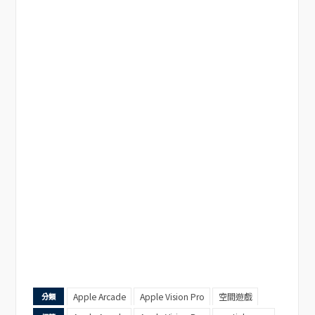
Apple Arcade
Apple Vision Pro
空間遊戲
分類