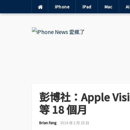
iPhone
iPad
Mac
A
Skip
to
content
彭博社：Apple Vi
等 18 個月
Brian Fang
2024 年 2 月 20 日