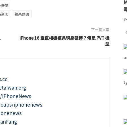
le新聞
le新聞
蘋果頭顯
i
下一篇文章
《
入
iPhone 16 垂直相機模具現身微博？傳是 PVT 機
型
.cc
taiwan.org
m/iPhoneNews
roups/iphonenews
phonenews
ianFang