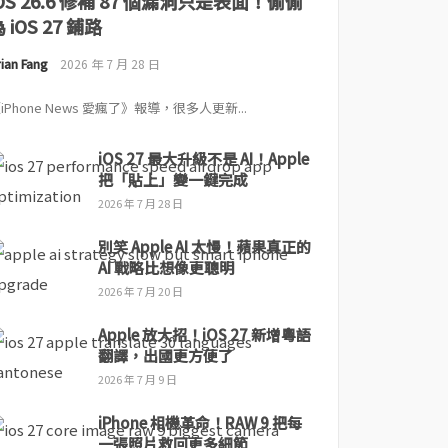
iOS 26.6 修補 87 個漏洞只是表面！偷偷
 iOS 27 鋪路
ian Fang
2026 年 7 月 28 日
iPhone News 愛瘋了》報導，很多人更新...
iOS 27 最大升級不是 AI！Apple
把「貼上」變一鍵完成
2026 年 7 月 28 日
別笑 Apple AI 太慢！蘋果真正的
AI 戰略比想像更聰明
2026 年 7 月 20 日
Apple 放大招！iOS 27 新增粵語
翻譯，出國更方便了
2026 年 7 月 9 日
iPhone 相機革命！RAW 9 把每
一張照片救回更多細節