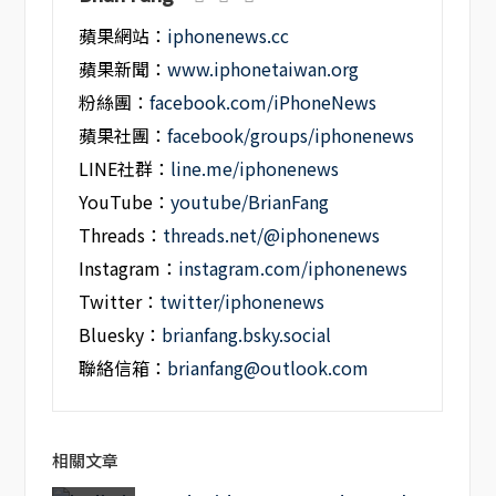
蘋果網站：
iphonenews.cc
蘋果新聞：
www.iphonetaiwan.org
粉絲團：
facebook.com/iPhoneNews
蘋果社團：
facebook/groups/iphonenews
LINE社群：
line.me/iphonenews
YouTube：
youtube/BrianFang
Threads：
threads.net/@iphonenews
Instagram：
instagram.com/iphonenews
Twitter：
twitter/iphonenews
Bluesky：
brianfang.bsky.social
聯絡信箱：
brianfang@outlook.com
相關文章