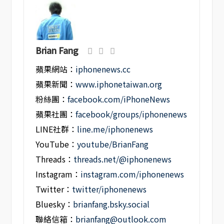
Brian Fang
蘋果網站：
iphonenews.cc
蘋果新聞：
www.iphonetaiwan.org
粉絲團：
facebook.com/iPhoneNews
蘋果社團：
facebook/groups/iphonenews
LINE社群：
line.me/iphonenews
YouTube：
youtube/BrianFang
Threads：
threads.net/@iphonenews
Instagram：
instagram.com/iphonenews
Twitter：
twitter/iphonenews
Bluesky：
brianfang.bsky.social
聯絡信箱：
brianfang@outlook.com