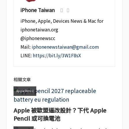
iPhone Taiwan
iPhone, Apple, Devices News & Mac for
iphonetaiwan.org
@iphonenewscc
Mail:
iphonenewstaiwan@gmail.com
LINE:
https://bit.ly/3W1F8sX
相關文章
Apple Pencil
Apple 被歐盟逼改設計？下代 Apple
Pencil 或可換電池