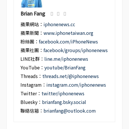
Brian Fang
蘋果網站：
iphonenews.cc
蘋果新聞：
www.iphonetaiwan.org
粉絲團：
facebook.com/iPhoneNews
蘋果社團：
facebook/groups/iphonenews
LINE社群：
line.me/iphonenews
YouTube：
youtube/BrianFang
Threads：
threads.net/@iphonenews
Instagram：
instagram.com/iphonenews
Twitter：
twitter/iphonenews
Bluesky：
brianfang.bsky.social
聯絡信箱：
brianfang@outlook.com