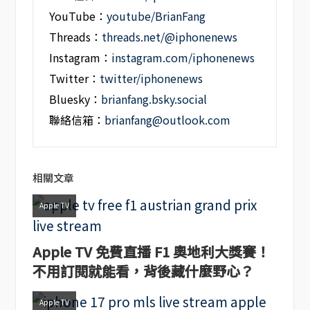
YouTube：
youtube/BrianFang
Threads：
threads.net/@iphonenews
Instagram：
instagram.com/iphonenews
Twitter：
twitter/iphonenews
Bluesky：
brianfang.bsky.social
聯絡信箱：
brianfang@outlook.com
相關文章
Apple TV
Apple TV 免費直播 F1 奧地利大獎賽！
不用訂閱就能看，背後藏什麼野心？
Apple TV