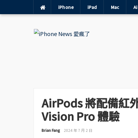
iPhone
iPad
Mac
A
Skip
to
content
AirPods 將配
Vision Pro 體驗
Brian Fang
2024 年 7 月 2 日