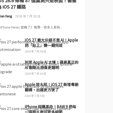
iOS 26.6 修補 87 個漏洞只是表面！偷偷
 iOS 27 鋪路
ian Fang
2026 年 7 月 28 日
iPhone News 愛瘋了》報導，很多人更新...
iOS 27 最大升級不是 AI！Apple
把「貼上」變一鍵完成
2026 年 7 月 28 日
別笑 Apple AI 太慢！蘋果真正的
AI 戰略比想像更聰明
2026 年 7 月 20 日
Apple 放大招！iOS 27 新增粵語
翻譯，出國更方便了
2026 年 7 月 9 日
iPhone 相機革命！RAW 9 把每
一張照片救回更多細節