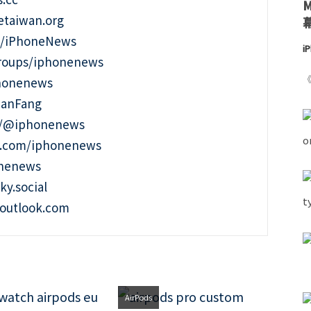
taiwan.org
m/iPhoneNews
i
roups/iphonenews
《
phonenews
ianFang
t/@iphonenews
m.com/iphonenews
onenews
ky.social
outlook.com
AirPods