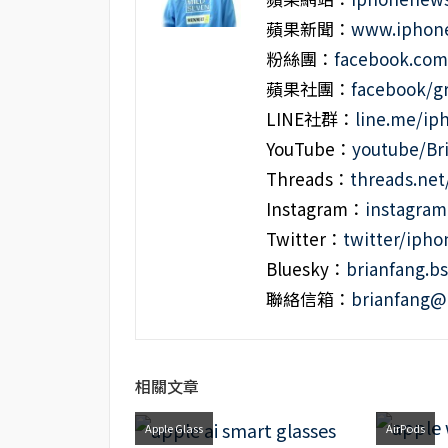
蘋果新聞：
www.iphone
粉絲團：
facebook.co
蘋果社團：
facebook/g
LINE社群：
line.me/i
YouTube：
youtube/Br
Threads：
threads.ne
Instagram：
instagra
Twitter：
twitter/iph
Bluesky：
brianfang.bs
聯絡信箱：
brianfang@
相關文章
Apple Glass
AirPods