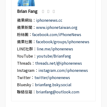
Brian Fang
蘋果網站：
iphonenews.cc
蘋果新聞：
www.iphonetaiwan.org
粉絲團：
facebook.com/iPhoneNews
蘋果社團：
facebook/groups/iphonenews
LINE社群：
line.me/iphonenews
YouTube：
youtube/BrianFang
Threads：
threads.net/@iphonenews
Instagram：
instagram.com/iphonenews
Twitter：
twitter/iphonenews
Bluesky：
brianfang.bsky.social
聯絡信箱：
brianfang@outlook.com