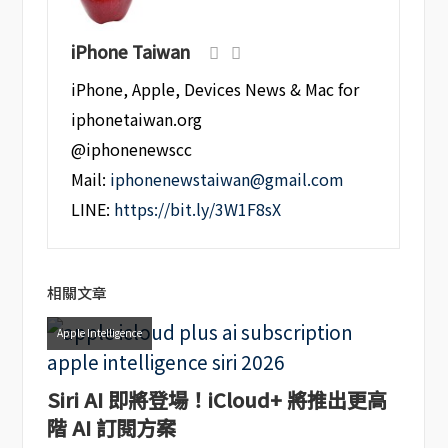
iPhone Taiwan
iPhone, Apple, Devices News & Mac for
iphonetaiwan.org
@iphonenewscc
Mail:
iphonenewstaiwan@gmail.com
LINE:
https://bit.ly/3W1F8sX
相關文章
Apple Intelligence
Siri AI 即將登場！iCloud+ 將推出更高
階 AI 訂閱方案