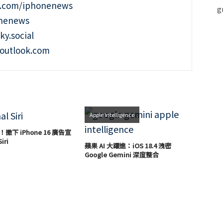
m.com/iphonenews
onenews
ky.social
outlook.com
Apple Intelligence
！撤下 iPhone 16 廣告宣
ri
蘋果 AI 大躍進：iOS 18.4 洩密
Google Gemini 深度整合