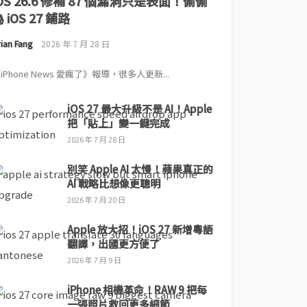
iOS 26.6 修補 87 個漏洞只是表面！偷偷
 iOS 27 鋪路
ian Fang
2026 年 7 月 28 日
iPhone News 愛瘋了》報導，很多人更新...
iOS 27 最大升級不是 AI！Apple
把「貼上」變一鍵完成
2026 年 7 月 28 日
別笑 Apple AI 太慢！蘋果真正的
AI 戰略比想像更聰明
2026 年 7 月 20 日
Apple 放大招！iOS 27 新增粵語
翻譯，出國更方便了
2026 年 7 月 9 日
iPhone 相機革命！RAW 9 把每
一張照片救回更多細節