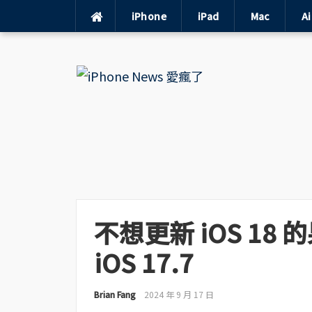
iPhone
iPad
Mac
A
Skip
to
content
不想更新 iOS 1
iOS 17.7
Brian Fang
2024 年 9 月 17 日