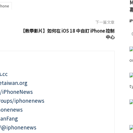
hone
i
下一篇文章
【教學影片】如何在 iOS 18 中自訂 iPhone 控制
《
中心
.cc
taiwan.org
m/iPhoneNews
roups/iphonenews
phonenews
ianFang
t/@iphonenews