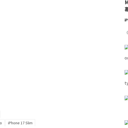
i
《
ro
iPhone 17 Slim