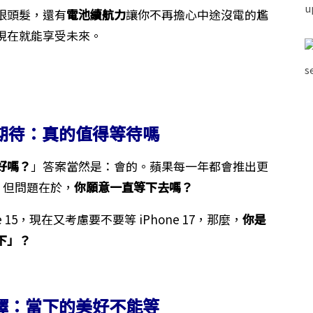
根頭髮，還有
電池續航力
讓你不再擔心中途沒電的尷
現在就能享受未來。
7 的期待：真的值得等待嗎
更好嗎？
」答案當然是：會的。蘋果每一年都會推出更
命。但問題在於，
你願意一直等下去嗎？
ne 15，現在又考慮要不要等 iPhone 17，那麼，
你是
下」？
擇：當下的美好不能等