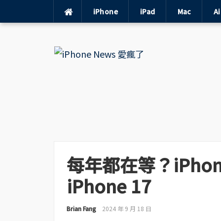
iPhone
iPad
Mac
A
Skip
to
content
每年都在等？iPhon
iPhone 17
Brian Fang
2024 年 9 月 18 日