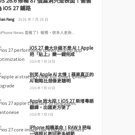
iOS 26.6 修補 87 個漏洞只是表面！偷偷
 iOS 27 鋪路
ian Fang
2026 年 7 月 28 日
iPhone News 愛瘋了》報導，很多人更新...
iOS 27 最大升級不是 AI！Apple
把「貼上」變一鍵完成
2026 年 7 月 28 日
別笑 Apple AI 太慢！蘋果真正的
AI 戰略比想像更聰明
2026 年 7 月 20 日
Apple 放大招！iOS 27 新增粵語
翻譯，出國更方便了
2026 年 7 月 9 日
iPhone 相機革命！RAW 9 把每
一張照片救回更多細節