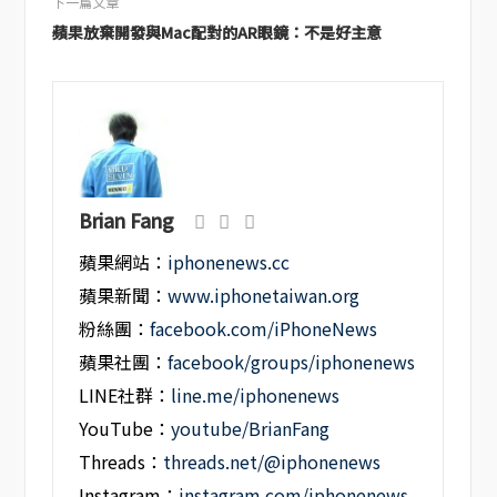
下一篇文章
蘋果放棄開發與Mac配對的AR眼鏡：不是好主意
Brian Fang
蘋果網站：
iphonenews.cc
蘋果新聞：
www.iphonetaiwan.org
粉絲團：
facebook.com/iPhoneNews
蘋果社團：
facebook/groups/iphonenews
LINE社群：
line.me/iphonenews
YouTube：
youtube/BrianFang
Threads：
threads.net/@iphonenews
Instagram：
instagram.com/iphonenews