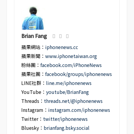
Brian Fang
蘋果網站：
iphonenews.cc
蘋果新聞：
www.iphonetaiwan.org
粉絲團：
facebook.com/iPhoneNews
蘋果社團：
facebook/groups/iphonenews
LINE社群：
line.me/iphonenews
YouTube：
youtube/BrianFang
Threads：
threads.net/@iphonenews
Instagram：
instagram.com/iphonenews
Twitter：
twitter/iphonenews
Bluesky：
brianfang.bsky.social