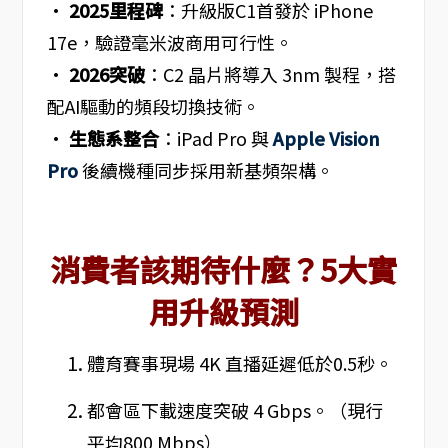
•
2025里程碑
：升級版C1首發於 iPhone
17e，驗證毫米波商用可行性。
•
2026突破
：C2 晶片將導入 3nm 製程，搭
配AI驅動的頻段切換技術。
•
生態系整合
：iPad Pro 與
Apple Vision
Pro
後續機種同步採用新基頻架構。
消費者該期待什麼？5大實
用升級預測
體育賽事現場 4K 直播延遲低於0.5秒。
都會區下載速度突破 4 Gbps。（現行
平均800 Mbps）