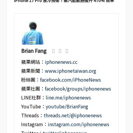
iPhone 17 Pro 液冷技術？蒸汽腔散熱提升 470% 效率
Brian Fang
蘋果網站：
iphonenews.cc
蘋果新聞：
www.iphonetaiwan.org
粉絲團：
facebook.com/iPhoneNews
蘋果社團：
facebook/groups/iphonenews
LINE社群：
line.me/iphonenews
YouTube：
youtube/BrianFang
Threads：
threads.net/@iphonenews
Instagram：
instagram.com/iphonenews