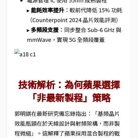
電源管理 IC 使用 55nm 成熟製程
▸
能耗效率提升
：較前代降低 15% 功耗
（Counterpoint 2024 晶片效能評測）
▸
多頻段支援
：同步整合 Sub-6 GHz 與
mmWave，實現 5G 全頻段覆蓋
技術解析：為何蘋果選擇
「非最新製程」策略
郭明錤在最新研究備忘錄指出：「基頻晶片
效能瓶頸在於天線設計與射頻架構，而非製
程微縮」。這解釋了蘋果採用混合製程的戰