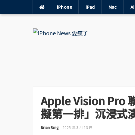
iPhone
iPad
Mac
A
Skip
to
content
Apple Vision Pr
擬第一排」沉浸式
Brian Fang
2025 年 3 月 13 日