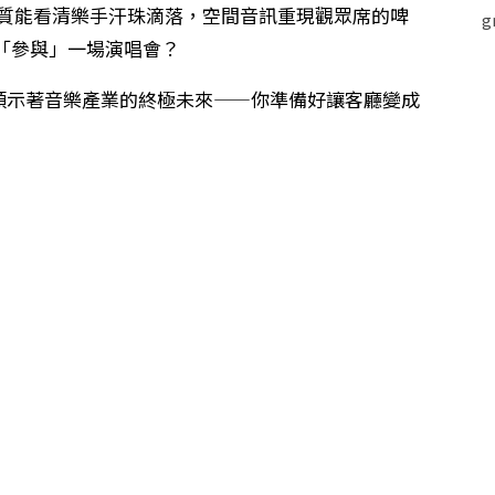
8K 畫質能看清樂手汗珠滴落，空間音訊重現觀眾席的啤
「參與」一場演唱會？
賭，或許正預示著音樂產業的終極未來——你準備好讓客廳變成