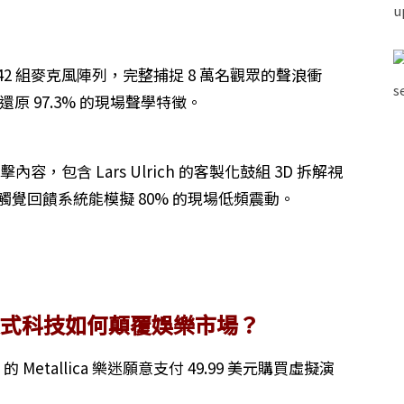
142 組麥克風陣列，完整捕捉 8 萬名觀眾的聲浪衝
 97.3% 的現場聲學特徵。
擊內容，包含 Lars Ulrich 的客製化鼓組 3D 拆解視
觸覺回饋系統能模擬 80% 的現場低頻震動。
浸式科技如何顛覆娛樂市場？
73% 的 Metallica 樂迷願意支付 49.99 美元購買虛擬演