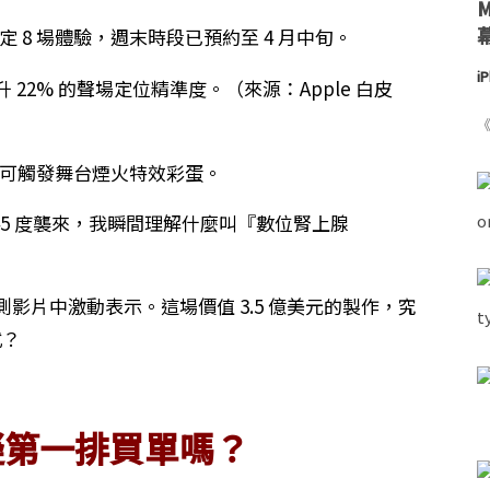
限定 8 場體驗，週末時段已預約至 4 月中旬。
i
 可提升 22% 的聲場定位精準度。（來源：Apple 白皮
《
可觸發舞台煙火特效彩蛋。
 從腦後 45 度襲來，我瞬間理解什麼叫『數位腎上腺
lee 在實測影片中激動表示。這場價值 3.5 億美元的製作，究
式？
擬第一排買單嗎？