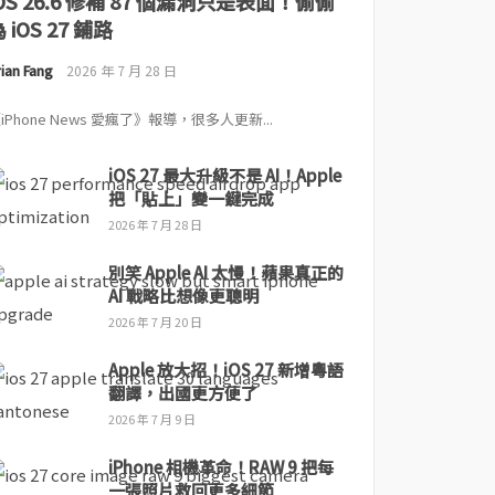
iOS 26.6 修補 87 個漏洞只是表面！偷偷
 iOS 27 鋪路
ian Fang
2026 年 7 月 28 日
iPhone News 愛瘋了》報導，很多人更新...
iOS 27 最大升級不是 AI！Apple
把「貼上」變一鍵完成
2026 年 7 月 28 日
別笑 Apple AI 太慢！蘋果真正的
AI 戰略比想像更聰明
2026 年 7 月 20 日
Apple 放大招！iOS 27 新增粵語
翻譯，出國更方便了
2026 年 7 月 9 日
iPhone 相機革命！RAW 9 把每
一張照片救回更多細節