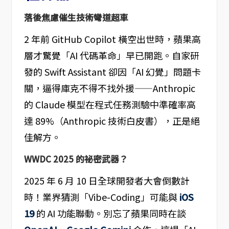
落後焦慮催生技術彎道超車
2 年前 GitHub Copilot 橫空出世時，蘋果高
層才驚覺「AI 代碼革命」早已開跑。自家研
發的 Swift Assistant 卻因「AI 幻覺」問題卡
關，逼得庫克不得不找外援——Anthropic
的 Claude 模型在程式任務測驗中準確率高
達 89%（Anthropic 技術白皮書），正是絕
佳解方。
WWDC 2025 的祕密武器？
2025 年 6 月 10 日全球開發者大會倒數計
時！業界猜測「Vibe-Coding」可能與
iOS
19
的 AI 功能聯動。別忘了蘋果同時在談