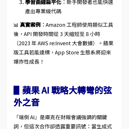
學習曲線扁平化
：新手開發者也能快速
產出專業級代碼
📊
真實案例
：Amazon 工程師使用類似工具
後，API 開發時間從 3 天縮短至 8 小時
（2023 年 AWS re:Invent 大會數據）。蘋果
版工具若能達標，App Store 生態系將迎來
爆炸性成長！
▋蘋果 AI 戰略大轉彎的弦
外之音
「端側 AI」是庫克在財報會議強調的關鍵
詞，但這次合作卻透露重要訊號：當生成式