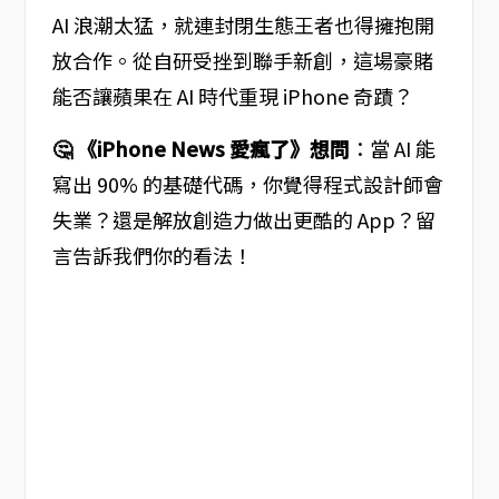
AI 浪潮太猛，就連封閉生態王者也得擁抱開
放合作。從自研受挫到聯手新創，這場豪賭
能否讓蘋果在 AI 時代重現 iPhone 奇蹟？
🤔 《iPhone News 愛瘋了》想問
：當 AI 能
寫出 90% 的基礎代碼，你覺得程式設計師會
失業？還是解放創造力做出更酷的 App？留
言告訴我們你的看法！