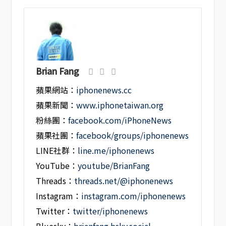
Brian Fang
蘋果網站：
iphonenews.cc
蘋果新聞：
www.iphonetaiwan.org
粉絲團：
facebook.com/iPhoneNews
蘋果社團：
facebook/groups/iphonenews
LINE社群：
line.me/iphonenews
YouTube：
youtube/BrianFang
Threads：
threads.net/@iphonenews
Instagram：
instagram.com/iphonenews
Twitter：
twitter/iphonenews