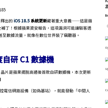
為
Br
凌晨釋出的
iOS 18.5
系統更新
藏著重大意義——這是蘋
《
全補丁！根據蘋果資安報告，這項漏洞可能讓駭客透
甚至數據流量，就像在數位世界裝了竊聽器。
首度自研 C1 數據機
1 晶片是蘋果擺脫高通後首款自研數據機，本次更新
口
控電信網路設備（如偽基站），就能發動「中間人