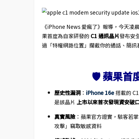
《iPhone News 愛瘋了》報導，今天
果首度為自家研發的
C1 通訊晶片
發布安
過「特權網路位置」攔截你的通話、簡訊
🛡️ 蘋果
歷史性漏洞
：
iPhone 16e
搭載的 C
是該晶片
上市以來首次發現資安破
真實風險
：蘋果官方證實，駭客若掌
攻擊」竊取敏感資料