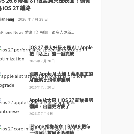
iOS 26.6 修補 87 個漏洞只是表面！偷偷
 iOS 27 鋪路
ian Fang
2026 年 7 月 28 日
iPhone News 愛瘋了》報導，很多人更新...
iOS 27 最大升級不是 AI！Apple
把「貼上」變一鍵完成
2026 年 7 月 28 日
別笑 Apple AI 太慢！蘋果真正的
AI 戰略比想像更聰明
2026 年 7 月 20 日
Apple 放大招！iOS 27 新增粵語
翻譯，出國更方便了
2026 年 7 月 9 日
iPhone 相機革命！RAW 9 把每
一張照片救回更多細節