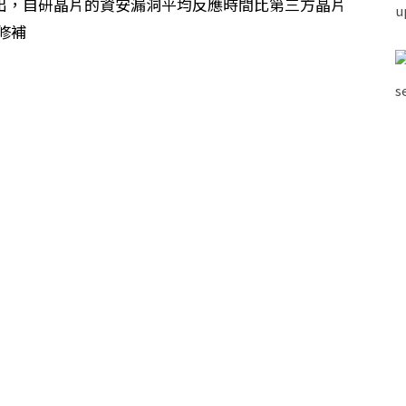
r 報告指出，自研晶片的資安漏洞平均反應時間比第三方晶片
成修補