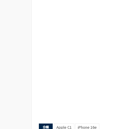
Apple C1
iPhone 16e
分類