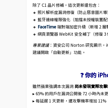
除了 C1 晶片修補，這次更新還包含：
🔸 照片解析度漏洞修復（防止惡意圖片
🔸 藍牙連線權限強化（阻擋未授權裝置配
🔸
FaceTime
端對端加密升級（新增 2 
🔸 網頁瀏覽器 WebKit 安全補丁（修復 
專業建議
：資安公司 Norton 研究顯示，
建議開啟「自動更新」功能。
❓ 你的 i
雖然蘋果強調本次漏洞
尚未發現實際攻擊
▸ 65% 的用戶在漏洞公開後 72 小時內未
▸ 每延遲 1 天更新，遭攻擊機率增加 11%