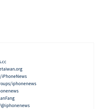
.cc
taiwan.org
m/iPhoneNews
roups/iphonenews
phonenews
ianFang
t/@iphonenews