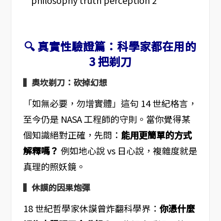
🔍 真實性驗證篇：科學家都在用的
3 把剃刀
▍奧坎剃刀：砍掉幻想
「如無必要，勿增實體」這句 14 世紀格言，
至今仍是 NASA 工程師的守則。當你覺得某
個知識絕對正確，先問：
能用更簡單的方式
解釋嗎？
例如地心說 vs 日心說，複雜度就是
真理的照妖鏡。
▍休謨的因果炮彈
18 世紀哲學家休謨曾炸翻科學界：
你憑什麼