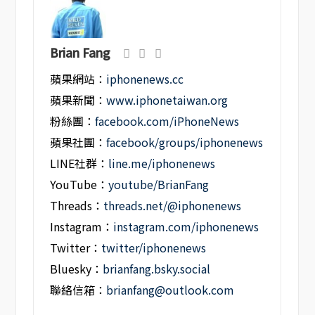
Brian Fang
蘋果網站：
iphonenews.cc
蘋果新聞：
www.iphonetaiwan.org
粉絲團：
facebook.com/iPhoneNews
蘋果社團：
facebook/groups/iphonenews
LINE社群：
line.me/iphonenews
YouTube：
youtube/BrianFang
Threads：
threads.net/@iphonenews
Instagram：
instagram.com/iphonenews
Twitter：
twitter/iphonenews
Bluesky：
brianfang.bsky.social
聯絡信箱：
brianfang@outlook.com