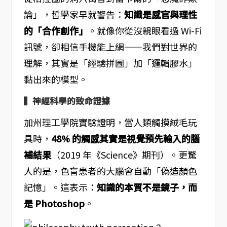
論」，哲學家早就警告：
知識是感官與理性
的「合作創作」
。就像你從沒親眼看過 Wi-Fi
訊號，卻相信手機能上網——我們對世界的
理解，其實是「經驗拼圖」加「邏輯膠水」
黏出來的模型。
▍神經科學的致命證據
加州理工學院實驗證明，當人類觸摸絨毛玩
具時，
48% 的觸感其實是視覺預先輸入的腦
補結果
（2019 年《Science》期刊）。更驚
人的是，色盲患者的大腦會自動「偽造顏色
記憶」。這表示：
知識的本質不是鏡子，而
是 Photoshop
。