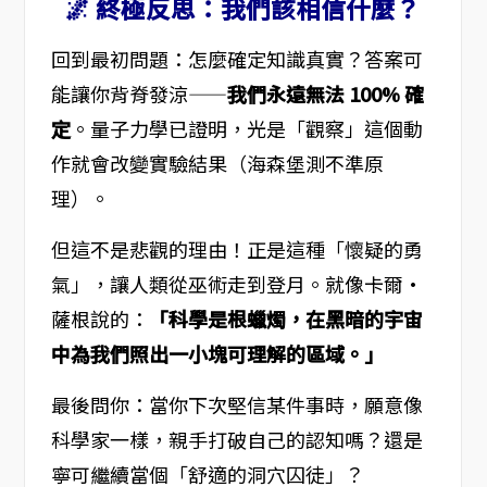
🌌 終極反思：我們該相信什麼？
回到最初問題：怎麼確定知識真實？答案可
能讓你背脊發涼——
我們永遠無法 100% 確
定
。量子力學已證明，光是「觀察」這個動
作就會改變實驗結果（海森堡測不準原
理）。
但這不是悲觀的理由！正是這種「懷疑的勇
氣」，讓人類從巫術走到登月。就像卡爾·
薩根說的：
「科學是根蠟燭，在黑暗的宇宙
中為我們照出一小塊可理解的區域。」
最後問你：當你下次堅信某件事時，願意像
科學家一樣，親手打破自己的認知嗎？還是
寧可繼續當個「舒適的洞穴囚徒」？